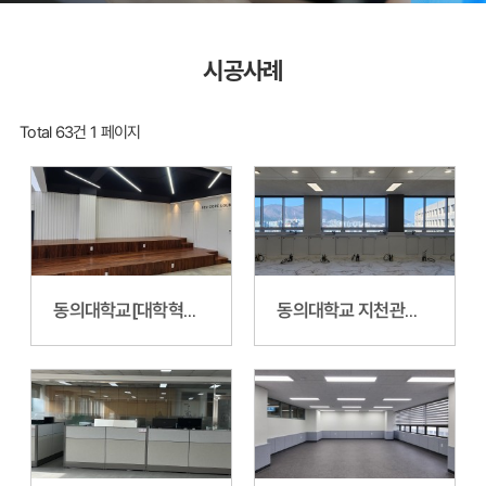
시공사례
Total 63건
1 페이지
동의대학교[대학혁신지원사업]중앙도서관 5층 동의코어라운지 조성공사
동의대학교 지천관611,612,613호 k뷰티 실습실 조성공사