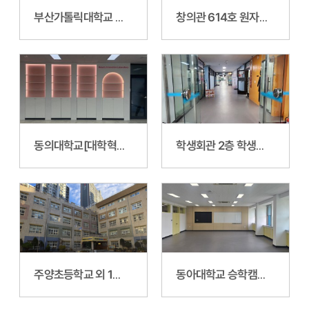
부산가톨릭대학교 대학본부관 사무처 사무공간 환경개선공사
창의관 614호 원자핵공학연구소 조성공사
동의대학교[대학혁신지원사업]창의관 327호 화장품공학과 실습실 환경개선공사(실내건축)
학생회관 2층 학생휴게실 환경개선공사
주양초등학교 외 1교(삼덕초) 다목적강당 보수 및 기타공사
동아대학교 승학캠퍼스 자연과학대학 정보수학과 전산실 및 강의실 환경개선공사