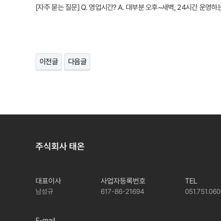
[자주 묻는 질문] Q. 영업시간? A. 대부분 오후~새벽, 24시간 운
이전글
다음글
주식회사 태온
대표이사
사업자등록번호
TEL
남성규
617-86-21694
051.751.06
E-mail