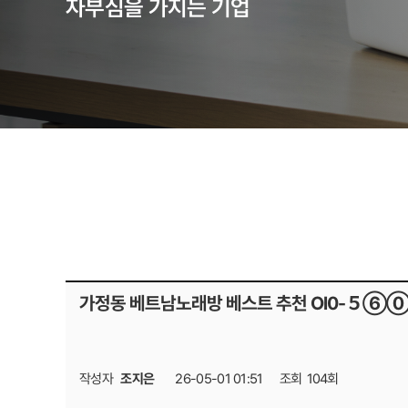
자부심을 가지는 기업
가정동 베트남노래방 베스트 추천 Ol0-５⑥⓪３
작성자
조지은
26-05-01 01:51
조회
104회