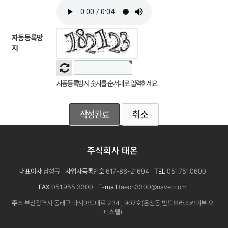
자동등록방
지
자동등록방지 숫자를 순서대로 입력하세요.
취소
주식회사 태온
대표이사
남성규
사업자등록번호
617-86-21694
TEL
051.751.0600
FAX
051.955.3300
E-mail
taeon3300@naver.com
주소
부산광역시 동래구 아시아드대로 234 , 907호(온천동,반도보라스카이뷰 오
피스텔)