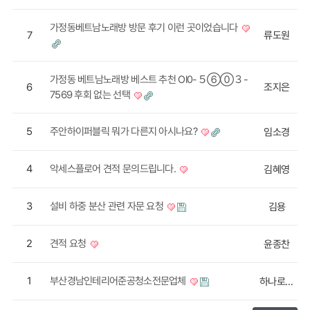
가정동베트남노래방 방문 후기 이런 곳이었습니다
7
류도원
가정동 베트남노래방 베스트 추천 Ol0-５⑥⓪３-
6
조지은
7569 후회 없는 선택
5
주안하이퍼블릭 뭐가 다른지 아시나요?
임소경
4
악세스플로어 견적 문의드립니다.
김혜영
3
설비 하중 분산 관련 자문 요청
김용
2
견적 요청
윤종찬
1
부산경남인테리어준공청소전문업체
하나로청소