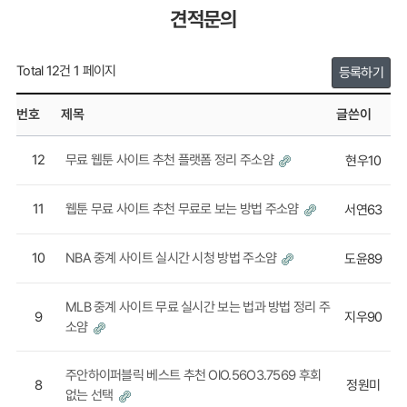
견적문의
Total 12건
1 페이지
등록하기
번호
제목
글쓴이
12
무료 웹툰 사이트 추천 플랫폼 정리 주소얌
현우10
11
웹툰 무료 사이트 추천 무료로 보는 방법 주소얌
서연63
10
NBA 중계 사이트 실시간 시청 방법 주소얌
도윤89
MLB 중계 사이트 무료 실시간 보는 법과 방법 정리 주
9
지우90
소얌
주안하이퍼블릭 베스트 추천 OlO.56O3.7569 후회
8
정원미
없는 선택