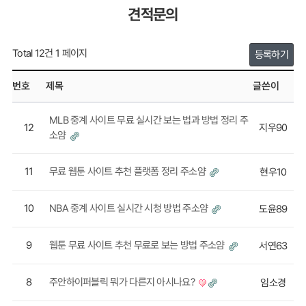
견적문의
Total 12건
1 페이지
등록하기
번호
제목
글쓴이
MLB 중계 사이트 무료 실시간 보는 법과 방법 정리 주
12
지우90
소얌
11
무료 웹툰 사이트 추천 플랫폼 정리 주소얌
현우10
10
NBA 중계 사이트 실시간 시청 방법 주소얌
도윤89
9
웹툰 무료 사이트 추천 무료로 보는 방법 주소얌
서연63
8
주안하이퍼블릭 뭐가 다른지 아시나요?
임소경