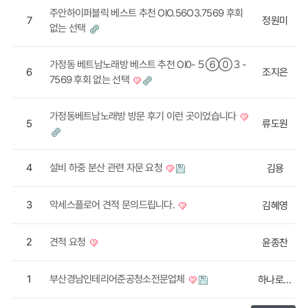
주안하이퍼블릭 베스트 추천 OlO.56O3.7569 후회
7
정원미
없는 선택
가정동 베트남노래방 베스트 추천 Ol0-５⑥⓪３-
6
조지은
7569 후회 없는 선택
가정동베트남노래방 방문 후기 이런 곳이었습니다
5
류도원
4
설비 하중 분산 관련 자문 요청
김용
3
악세스플로어 견적 문의드립니다.
김혜영
2
견적 요청
윤종찬
1
부산경남인테리어준공청소전문업체
하나로청소